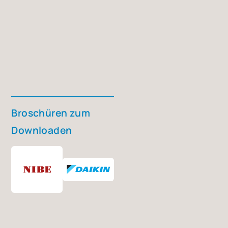
Bro­schü­ren zum
Down­loa­den