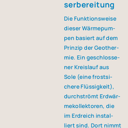
ser­be­rei­tung
Die Funk­ti­ons­wei­se
die­ser Wär­me­pum­
pen basiert auf dem
Prin­zip der Geo­ther­
mie. Ein geschlos­se­
ner Kreis­lauf aus
Sole (eine frost­si­
che­re Flüs­sig­keit),
durch­strömt Erd­wär­
me­kol­lek­to­ren, die
im Erd­reich instal­
liert sind. Dort nimmt