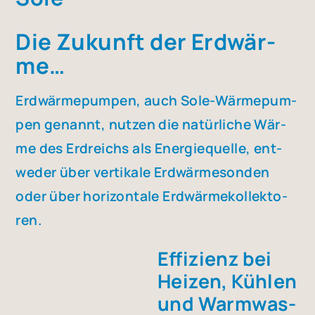
Die Zukunft der Erd­wär­
me…
Erd­wär­me­pum­pen, auch Sole-Wär­me­pum­
pen genannt, nut­zen die natür­li­che Wär­
me des Erd­reichs als Ener­gie­quel­le, ent­
we­der über ver­ti­ka­le Erd­wär­me­son­den
oder über hori­zon­ta­le Erd­wär­me­kol­lek­to­
ren.
Effi­zi­enz bei
Hei­zen, Küh­len
und Warm­was­