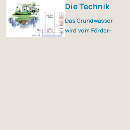
Die Tech­nik
Das Grund­was­ser
wird vom För­der­
brun­nen zur Wär­me­
pum­pe und von dort
zum 15 Meter ent­
fern­ten Sicker­brun­
nen geführt. Auf­
grund der sehr
hohen und kon­stan­
ten Grund­was­ser-
Tem­pe­ra­tu­ren kann
mit die­ser Art der