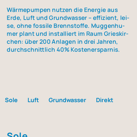
Wär­me­pum­pen nut­zen die Ener­gie aus
Erde, Luft und Grund­was­ser – effi­zi­ent, lei­
se, ohne fos­si­le Brenn­stof­fe. Mug­gen­hu­
mer plant und instal­liert im Raum Gries­kir­
chen: über 200 Anla­gen in drei Jah­ren,
durch­schnitt­lich 40% Kos­ten­er­spar­nis.
Sole
Luft
Grund­was­ser
Direkt
Sole