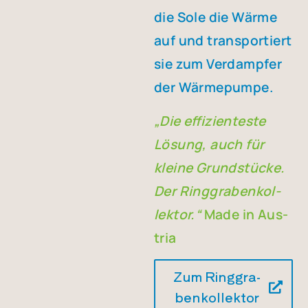
die Sole die Wär­me
auf und trans­por­tiert
sie zum Ver­damp­fer
der Wär­me­pum­pe.
„Die effi­zi­en­tes­te
Lösung, auch für
klei­ne Grund­stü­cke.
Der Ring­gra­ben­kol­
lek­tor.“
Made in Aus­
tria
Zum Ring­gra­
ben­kol­lek­tor