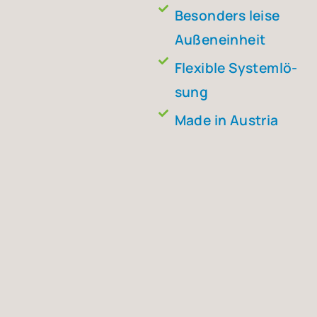
Beson­ders lei­se
Außen­ein­heit
Fle­xi­ble Sys­tem­lö­
sung
Made in Aus­tria