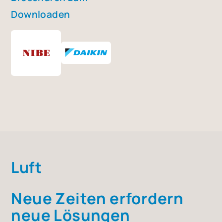
Down­loa­den
Luft
Neue Zei­ten erfor­dern
neue Lösun­gen