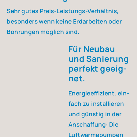
Sehr gutes Preis-Leis­tungs-Ver­hält­nis,
beson­ders wenn kei­ne Erd­ar­bei­ten oder
Boh­run­gen mög­lich sind.
Für Neu­bau
und Sanie­rung
per­fekt geeig­
net.
Ener­gie­ef­fi­zi­ent, ein­
fach zu instal­lie­ren
und güns­tig in der
Anschaf­fung: Die
Luft­wär­me­pum­pen