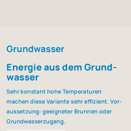
Grund­was­ser
Ener­gie aus dem Grund­
was­ser
Sehr kon­stant hohe Tem­pe­ra­tu­ren
machen die­se Vari­an­te sehr effi­zi­ent. Vor­
aus­set­zung: geeig­ne­ter Brun­nen oder
Grund­was­ser­zu­gang.