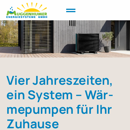
Vier Jah­res­zei­ten,
ein Sys­tem – Wär­
me­pum­pen für Ihr
Zuhau­se