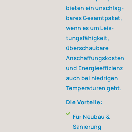
bie­ten ein unschlag­
ba­res Gesamt­pa­ket,
wenn es um Leis­
tungs­fä­hig­keit,
über­schau­ba­re
Anschaf­fungs­kos­ten
und Ener­gie­ef­fi­zi­enz
auch bei nied­ri­gen
Tem­pe­ra­tu­ren geht.
Die Vor­tei­le:
Für Neu­bau &
Sanie­rung