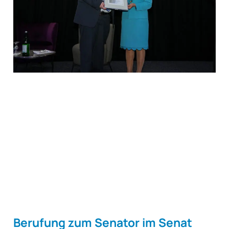
Beru­fung zum Sena­tor im Senat