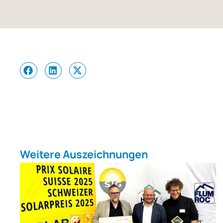
Wei­te­re Aus­zeich­nun­gen