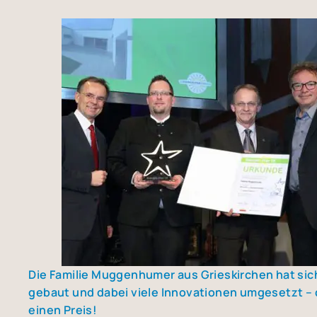
Die Fami­lie Mug­gen­hu­mer aus Gries­kir­chen hat si
gebaut und dabei vie­le Inno­va­tio­nen umge­setzt –
einen Preis!