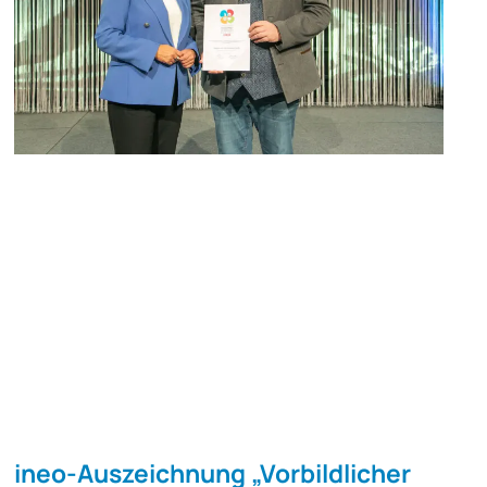
ineo-Aus­­­zeich­­nung „Vor­bild­li­cher